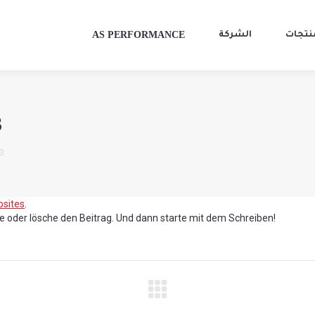
AS PERFORMANCE
نتجات
الشركة
3
 3
sites
.
ite oder lösche den Beitrag. Und dann starte mit dem Schreiben!
igation