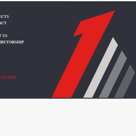
UCTS
ACT
 US
IBUTORSHIP
LETTER