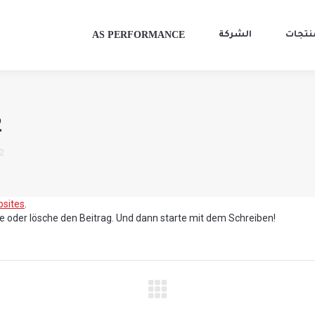
AS PERFORMANCE
نتجات
الشركة
2
 2
sites
.
ite oder lösche den Beitrag. Und dann starte mit dem Schreiben!
igation